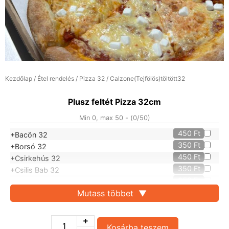
Kezdőlap
/
Étel rendelés
/
Pizza 32
/ Calzone(Tejfölös)töltött32
Plusz feltét Pizza 32cm
Min 0, max 50 - (
0
/50)
450
Ft
+Bacön 32
350
Ft
+Borsó 32
450
Ft
+Csirkehús 32
350
Ft
+Csilis Bab 32
350
Ft
+Gomba 32
450
Ft
Mutass többet
▼
+Kolbász 32
350
Ft
+Kukorica 32
350
Ft
+Lilahagyma 32
Kosárba teszem
350
Ft
+Olivabogyó 32