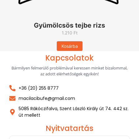
Gyümölcsös tejbe rizs
1.210
Ft
Kosárba
Kapcsolatok
Bármilyen felmerülő problémával keressen minket bizalommal,
az adott elérhetőségek egyikén!
+36 (20) 255 8777
macilacibufe@gmail.com
5085 Rákóczifalva, Szent László Király út 74. 442 sz.
út mellett
Nyitvatartás