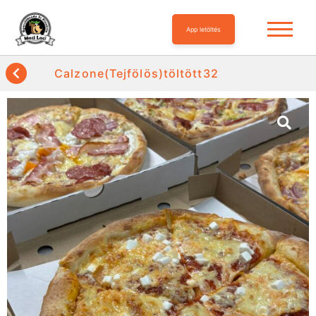
App letöltés
Calzone(Tejfölös)töltött32