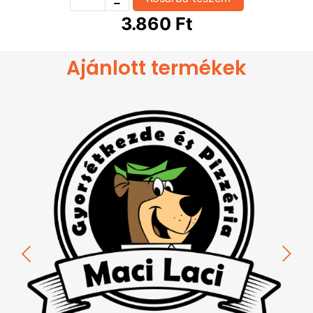
350
Ft
+Paradicsom 32
3.860
Ft
350
Ft
+Pepperoni 32
350
Ft
+Sajt 32
Ajánlott termékek
450
Ft
+Sonka 32
450
Ft
+Szalámi 32
450
Ft
+Tarja 32
350
Ft
+Tejföl 32
350
Ft
+Tojás 32
350
Ft
Ananász 32
350
Ft
+Brokkoli 32
800
Ft
+Gyroshús 32
350
Ft
+Hegyes erős paprika 32
350
Ft
+Feta Sajt 32
800
Ft
+T.Gyümi32