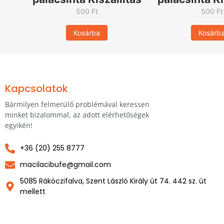
500
Ft
500
Ft
Kosárba
Kosárb
Kapcsolatok
Bármilyen felmerülő problémával keressen
minket bizalommal, az adott elérhetőségek
egyikén!
+36 (20) 255 8777
macilacibufe@gmail.com
5085 Rákóczifalva, Szent László Király út 74. 442 sz. út
mellett