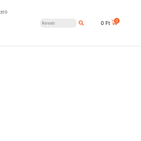
ató
0
0
Ft