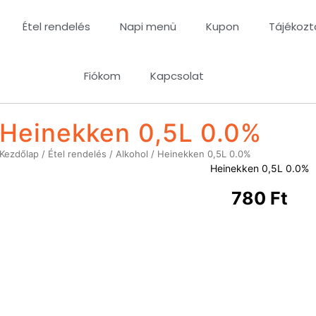
Étel rendelés
Napi menü
Kupon
Tájékozt
Fiókom
Kapcsolat
Heinekken 0,5L 0.0%
Kezdőlap
/
Étel rendelés
/
Alkohol
/ Heinekken 0,5L 0.0%
Heinekken 0,5L 0.0%
780
Ft