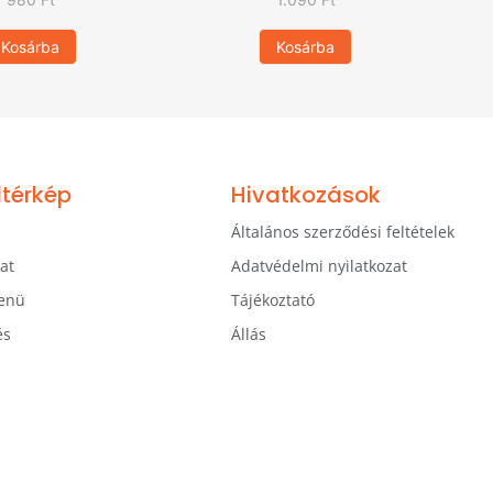
Kosárba
Kosárba
ltérkép
Hivatkozások
Általános szerződési feltételek
at
Adatvédelmi nyilatkozat
enü
Tájékoztató
és
Állás