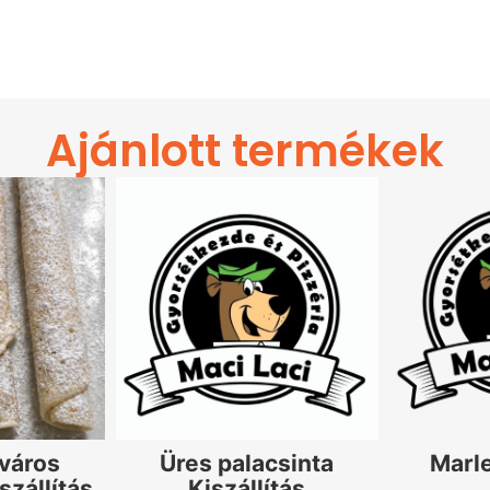
Ajánlott termékek
város
Üres palacsinta
Marl
szállítás
Kiszállítás