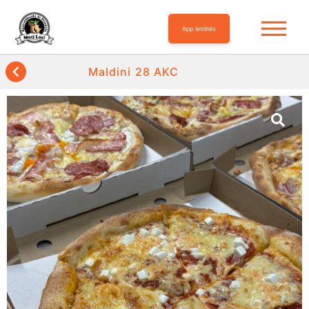
App letöltés
Maldini 28 AKC