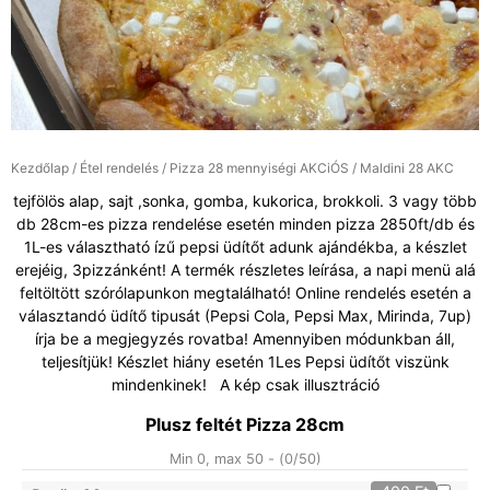
Kezdőlap
/
Étel rendelés
/
Pizza 28 mennyiségi AKCiÓS
/ Maldini 28 AKC
tejfölös alap, sajt ,sonka, gomba, kukorica, brokkoli. 3 vagy több
db 28cm-es pizza rendelése esetén minden pizza 2850ft/db és
1L-es választható ízű pepsi üdítőt adunk ajándékba, a készlet
erejéig, 3pizzánként! A termék részletes leírása, a napi menü alá
feltöltött szórólapunkon megtalálható! Online rendelés esetén a
választandó üdítő tipusát (Pepsi Cola, Pepsi Max, Mirinda, 7up)
írja be a megjegyzés rovatba! Amennyiben módunkban áll,
teljesítjük! Készlet hiány esetén 1Les Pepsi üdítőt viszünk
mindenkinek! A kép csak illusztráció
Plusz feltét Pizza 28cm
Min 0, max 50 - (
0
/50)