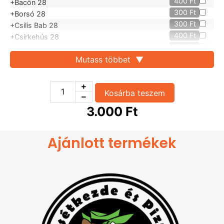
400
Ft
+Bacön 28
300
Ft
+Borsó 28
300
Ft
+Csilis Bab 28
400
Ft
+Csirkehús 28
300
Ft
+Gomba 28
400
Ft
Mutass többet
▼
+Kolbász 28
300
Ft
+Kukorica 28
300
Ft
+Lilahagyma 28
Kosárba teszem
300
Ft
+Olivabogyó 28
300
Ft
+Paradicsom 28
3.000
Ft
300
Ft
+Pepperoni 28
300
Ft
+Sajt 28
Ajánlott termékek
400
Ft
+Sonka 28
400
Ft
+Szalámi 28
400
Ft
+Tarja 28
300
Ft
+Tejföl 28
300
Ft
+Tojás 28
300
Ft
Ananász 28
300
Ft
+Feta Sajt 28
300
Ft
+Hegyes erős paprika 28