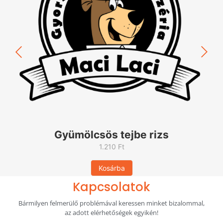
800
Ft
+gyroshús 28
300
Ft
+Brokkoli 28
800
Ft
+T.Gyümi28
Gyümölcsös tejbe rizs
1.210
Ft
Kosárba
Kapcsolatok
Bármilyen felmerülő problémával keressen minket bizalommal,
az adott elérhetőségek egyikén!