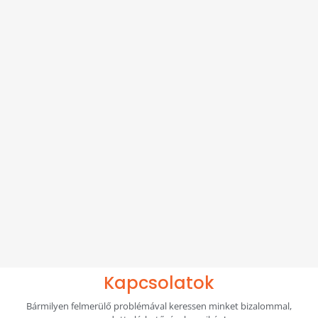
Mogyorókrémes palacsinta Kiszállítás
500
Ft
Kosárba
Baracklekváros palacsinta Kiszállítás
500
Ft
Kosárba
Üres palacsinta Kiszállítás
300
Ft
Kosárba
Kapcsolatok
Bármilyen felmerülő problémával keressen minket bizalommal,