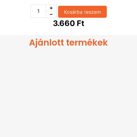
300
Ft
+Lilahagyma 28
Kosárba teszem
300
Ft
+Olivabogyó 28
300
Ft
+Paradicsom 28
3.660
Ft
300
Ft
+Pepperoni 28
300
Ft
+Sajt 28
Ajánlott termékek
400
Ft
+Sonka 28
400
Ft
+Szalámi 28
400
Ft
+Tarja 28
300
Ft
+Tejföl 28
300
Ft
+Tojás 28
300
Ft
Ananász 28
300
Ft
+Feta Sajt 28
300
Ft
+Hegyes erős paprika 28
800
Ft
+gyroshús 28
300
Ft
+Brokkoli 28
800
Ft
+T.Gyümi28