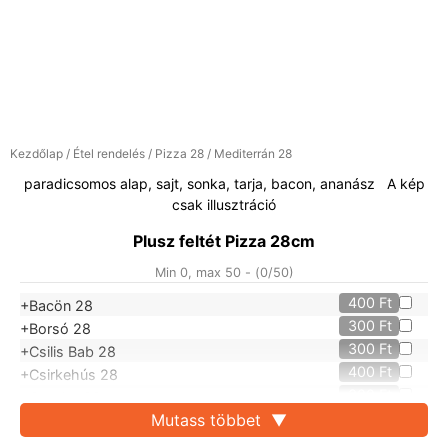
Kezdőlap
/
Étel rendelés
/
Pizza 28
/ Mediterrán 28
paradicsomos alap, sajt, sonka, tarja, bacon, ananász A kép
csak illusztráció
Plusz feltét Pizza 28cm
Min 0, max 50 - (
0
/50)
400
Ft
+Bacön 28
300
Ft
+Borsó 28
300
Ft
+Csilis Bab 28
400
Ft
+Csirkehús 28
300
Ft
+Gomba 28
400
Ft
Mutass többet
▼
+Kolbász 28
300
Ft
+Kukorica 28