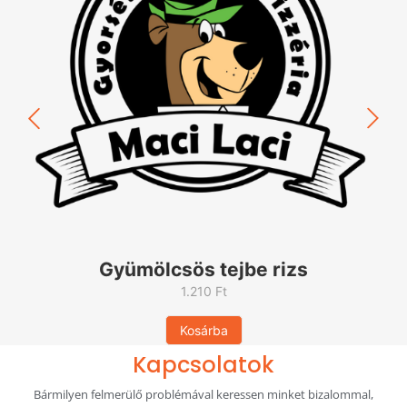
Gyümölcsös tejbe rizs
1.210
Ft
Kosárba
Kapcsolatok
Bármilyen felmerülő problémával keressen minket bizalommal,