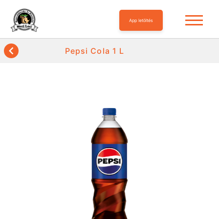
App letöltés
Pepsi Cola 1 L