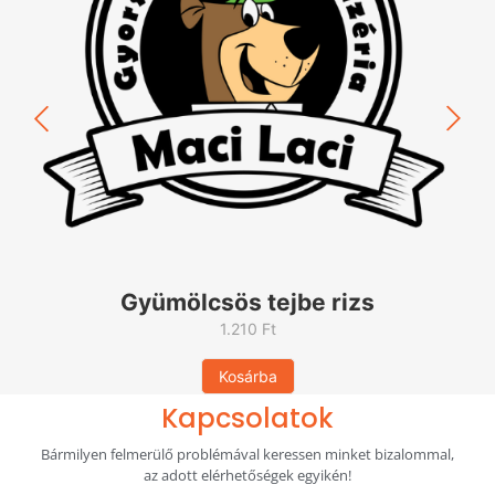
Gyümölcsös tejbe rizs
1.210
Ft
Kosárba
Kapcsolatok
Bármilyen felmerülő problémával keressen minket bizalommal,
az adott elérhetőségek egyikén!