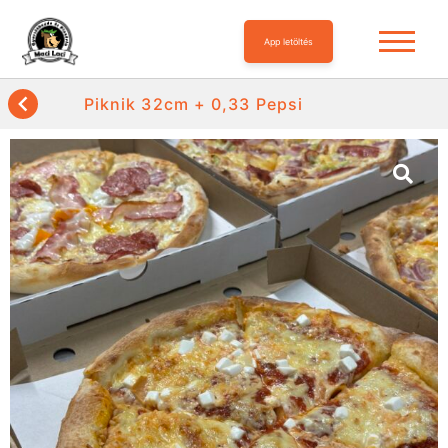
App letöltés
Piknik 32cm + 0,33 Pepsi