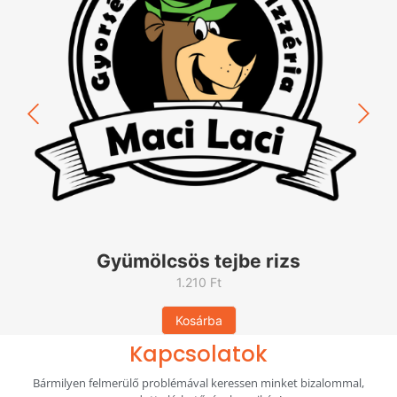
Gyümölcsös tejbe rizs
1.210
Ft
Kosárba
Kapcsolatok
Bármilyen felmerülő problémával keressen minket bizalommal,