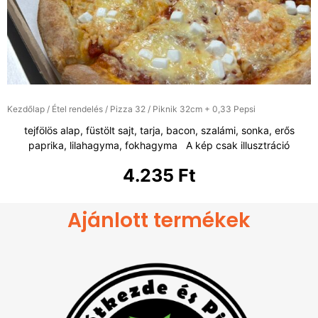
Kezdőlap
/
Étel rendelés
/
Pizza 32
/ Piknik 32cm + 0,33 Pepsi
tejfölös alap, füstölt sajt, tarja, bacon, szalámi, sonka, erős
paprika, lilahagyma, fokhagyma A kép csak illusztráció
4.235
Ft
Ajánlott termékek