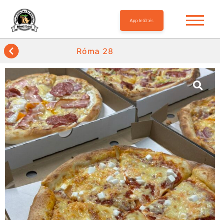
App letöltés
Róma 28