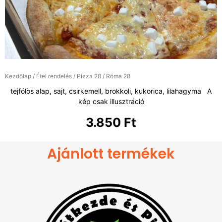
Kezdőlap
/
Étel rendelés
/
Pizza 28
/ Róma 28
tejfölös alap, sajt, csirkemell, brokkoli, kukorica, lilahagyma A
kép csak illusztráció
3.850
Ft
Ajánlott termékek