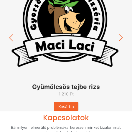
Gyümölcsös tejbe rizs
1.210
Ft
Kosárba
Kapcsolatok
Bármilyen felmerülő problémával keressen minket bizalommal,