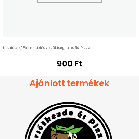
Kezdőlap
/
Étel rendelés
/ +zöldség/tojás 50 Pizza
900
Ft
Ajánlott termékek